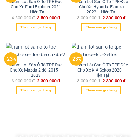
Thảm Lót Sàn Ô Tô TPE Đúc
Thảm Lót Sàn Ô Tô TPE Đúc
Cho Xe Ford Explorer 2021
Cho Xe Hyundai Elantra
– Hiện Tại
2022 – Hiện Tại
4.500.000
₫
3.500.000
₫
3.000.000
₫
2.300.000
₫
Thêm vào giỏ hàng
Thêm vào giỏ hàng
-23%
-23%
Thảm Lót Sàn Ô Tô TPE Đúc
Thảm Lót Sàn Ô Tô TPE Đúc
Cho Xe Mazda 2 đời 2015 –
Cho Xe KIA Seltos 2020 –
2023
Hiện Tại
3.000.000
₫
2.300.000
₫
3.000.000
₫
2.300.000
₫
Thêm vào giỏ hàng
Thêm vào giỏ hàng
Thông Tin Liên Hệ
THẢM LÓT SÀN Ô TÔ TPE ĐÚC CAO CẤP LUIS CAR
Số 25 LK9 Khu đô thị mới, Phường Vạn Phúc, Quận Hà Đông,