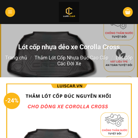
Lót cốp nhựa dẻo xe Corolla Cross
Trang chủ
/
Thảm Lót Cốp Nhựa Đúc Cao Cấp
/
Lót Cốp
Các Đời Xe
-24%
-24%