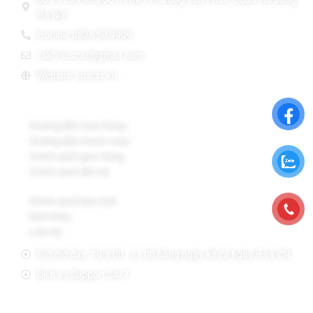
Hà Nội
Hotline: 0826 50 9999
cskh.luiscar@gmail.com
Website: luiscar.vn
Chính sách Bán Hàng
Hướng dẫn mua hàng
Hướng dẫn thanh toán
Chính sách giao hàng
Chính sách đổi trả
Chính sách bảo mật
Giới thiệu
Liên hệ
Giờ mở cửa: Từ 8:00 - 21:00 hằng ngày, kể cả ngày lễ và CN.
Dịch vụ Support 24/7