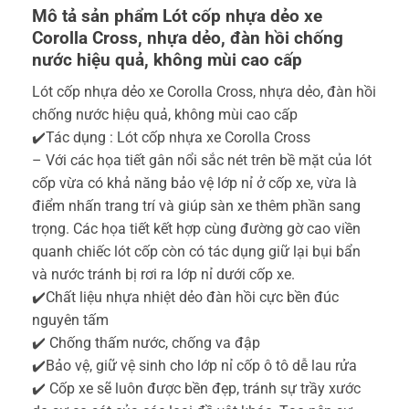
Mô tả sản phẩm Lót cốp nhựa dẻo xe
Corolla Cross, nhựa dẻo, đàn hồi chống
nước hiệu quả, không mùi cao cấp
Lót cốp nhựa dẻo xe Corolla Cross, nhựa dẻo, đàn hồi
chống nước hiệu quả, không mùi cao cấp
✔️Tác dụng : Lót cốp nhựa xe Corolla Cross
– Với các họa tiết gân nổi sắc nét trên bề mặt của lót
cốp vừa có khả năng bảo vệ lớp nỉ ở cốp xe, vừa là
điểm nhấn trang trí và giúp sàn xe thêm phần sang
trọng. Các họa tiết kết hợp cùng đường gờ cao viền
quanh chiếc lót cốp còn có tác dụng giữ lại bụi bẩn
và nước tránh bị rơi ra lớp nỉ dưới cốp xe.
✔️Chất liệu nhựa nhiệt dẻo đàn hồi cực bền đúc
nguyên tấm
✔️ Chống thấm nước, chống va đập
✔️Bảo vệ, giữ vệ sinh cho lớp nỉ cốp ô tô dễ lau rửa
✔️ Cốp xe sẽ luôn được bền đẹp, tránh sự trầy xước