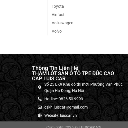
Toyota
Vinfast
Volkswagen
Volvo
Thông Tin Liên Hệ
THẢM LÓT SÀN Ô TÔ TPE ĐÚC CAO
CẤP LUIS CAR
Số 25 LK9 Khu đô thị mới, Phường Vạn Phúc,
Quận Hà Đông, Hà Nội
Hotline: 0826 50 9999
cskh.luiscar@gmail.com
Website: luiscar.vn
Copyright 2026 ©
LUISCAR.VN