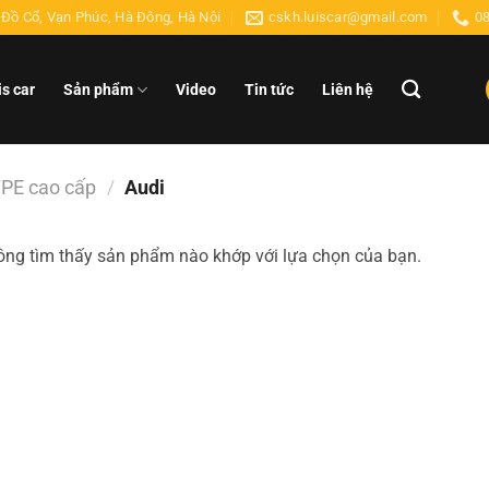
Đồ Cổ, Vạn Phúc, Hà Đông, Hà Nội
cskh.luiscar@gmail.com
0
is car
Sản phẩm
Video
Tin tức
Liên hệ
PE cao cấp
/
Audi
ng tìm thấy sản phẩm nào khớp với lựa chọn của bạn.