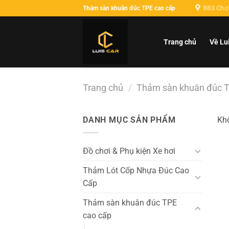
B83 Chợ 
Thảm sàn khuân đúc TPE cao cấp
Trang chủ
Về Lu
Trang chủ
/
Thảm sàn khuân đúc T
DANH MỤC SẢN PHẨM
Khô
Đồ chơi & Phụ kiện Xe hơi
Thảm Lót Cốp Nhựa Đúc Cao
Cấp
Thảm sàn khuân đúc TPE
cao cấp