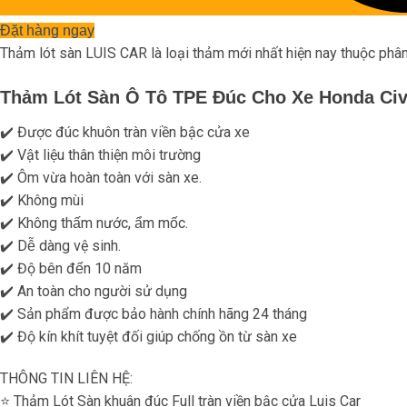
Đặt hàng ngay
Thảm lót sàn LUIS CAR là loại thảm mới nhất hiện nay thuộc ph
Thảm Lót Sàn Ô Tô TPE Đúc Cho Xe Honda Civi
✔️ Được đúc khuôn tràn viền bậc cửa xe
✔️ Vật liệu thân thiện môi trường
✔️ Ôm vừa hoàn toàn với sàn xe.
✔️ Không mùi
✔️ Không thấm nước, ẩm mốc.
✔️ Dễ dàng vệ sinh.
✔️ Độ bên đến 10 năm
✔️ An toàn cho người sử dụng
✔️ Sản phẩm được bảo hành chính hãng 24 tháng
✔️ Độ kín khít tuyệt đối giúp chống ồn từ sàn xe
THÔNG TIN LIÊN HỆ:
⭐️ Thảm Lót Sàn khuân đúc Full tràn viền bậc cửa Luis Car