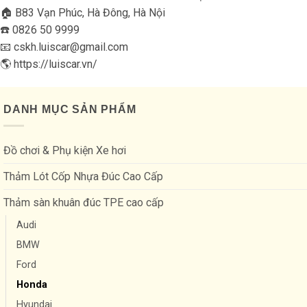
🏠 B83 Vạn Phúc, Hà Đông, Hà Nội
☎️ 0826 50 9999
📧 cskh.luiscar@gmail.com
🌎 https://luiscar.vn/
DANH MỤC SẢN PHẨM
Đồ chơi & Phụ kiện Xe hơi
Thảm Lót Cốp Nhựa Đúc Cao Cấp
Thảm sàn khuân đúc TPE cao cấp
Audi
BMW
Ford
Honda
Hyundai