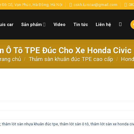
 Đồ Cổ, Vạn Phúc, Hà Đông, Hà Nội
cskh.luiscar@gmail.com
08
uis car
Sản phẩm
Video
Tin tức
Liên hệ
n Ô Tô TPE Đúc Cho Xe Honda Civic
rang chủ
/
Thảm sàn khuân đúc TPE cao cấp
/
Hon
r
,
thảm lót sàn nhựa khuân đúc tpe
,
thảm lót sàn ô tô
,
thảm lót sàn xe honda civ