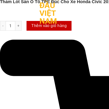
Thảm Lót Sàn Ô Tô TPE Đúc Cho Xe Honda Civic 20
Lót cốp nhựa dẻo xe Ford Ecosport số lượng
Thêm vào giỏ hàng