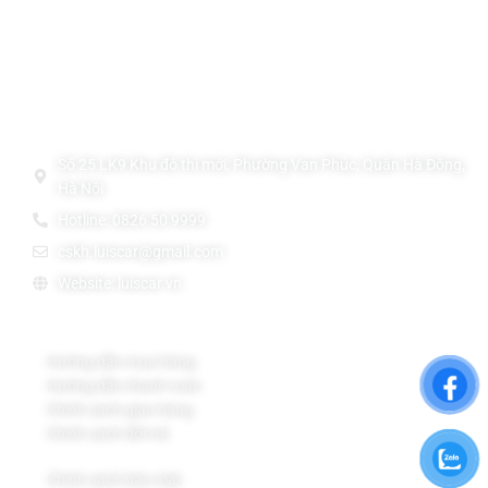
Thông Tin Liên Hệ
THẢM LÓT SÀN Ô TÔ TPE ĐÚC CAO CẤP LUIS CAR
Số 25 LK9 Khu đô thị mới, Phường Vạn Phúc, Quận Hà Đông,
Hà Nội
Hotline: 0826 50 9999
cskh.luiscar@gmail.com
Website: luiscar.vn
Chính sách Bán Hàng
Hướng dẫn mua hàng
Hướng dẫn thanh toán
Chính sách giao hàng
Chính sách đổi trả
Chính sách bảo mật