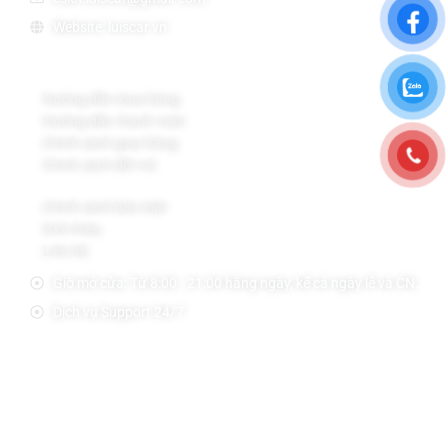
Website: luiscar.vn
Chính sách Bán Hàng
Hướng dẫn mua hàng
Hướng dẫn thanh toán
Chính sách giao hàng
Chính sách đổi trả
Chính sách bảo mật
Giới thiệu
Liên hệ
Giờ mở cửa: Từ 8:00 - 21:00 hằng ngày, kể cả ngày lễ và CN.
Dịch vụ Support 24/7