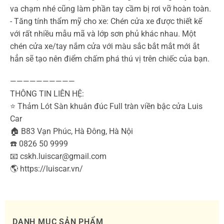
va chạm nhé cũng làm phần tay cầm bị rơi vỡ hoàn toàn.
-️ Tăng tính thẩm mỹ cho xe: Chén cửa xe được thiết kế
với rất nhiều mẫu mã và lớp sơn phủ khác nhau. Một
chén cửa xe/tay nắm cửa với màu sắc bắt mắt mới ắt
hẳn sẽ tạo nên điểm chấm phá thú vị trên chiếc của bạn.
——————————
THÔNG TIN LIÊN HỆ:
⭐️ Thảm Lót Sàn khuân đúc Full tràn viền bậc cửa Luis
Car
🏠 B83 Vạn Phúc, Hà Đông, Hà Nội
☎️ 0826 50 9999
📧 cskh.luiscar@gmail.com
🌎 https://luiscar.vn/
DANH MỤC SẢN PHẨM