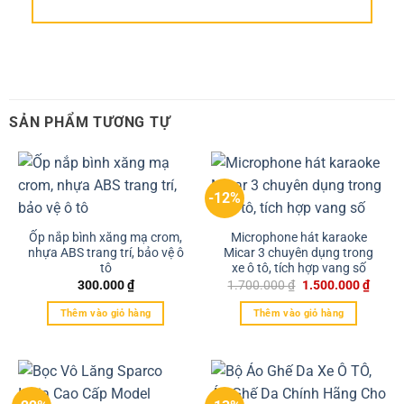
SẢN PHẨM TƯƠNG TỰ
-12%
Ốp nắp bình xăng mạ crom,
Microphone hát karaoke
nhựa ABS trang trí, bảo vệ ô
Micar 3 chuyên dụng trong
tô
xe ô tô, tích hợp vang số
300.000
₫
1.700.000
₫
1.500.000
₫
Thêm vào giỏ hàng
Thêm vào giỏ hàng