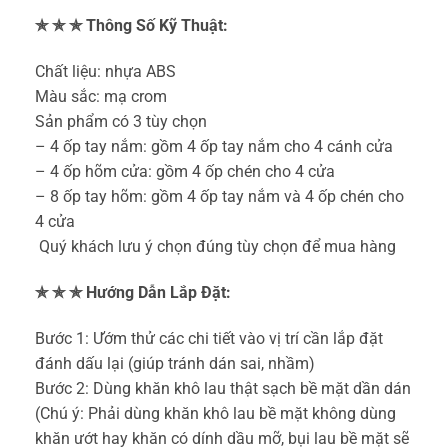
✯ ✯ ✯ Thông Số Kỹ Thuật:
️Chất liệu: nhựa ABS
Màu sắc: mạ crom
Sản phẩm có 3 tùy chọn
– 4 ốp tay nắm: gồm 4 ốp tay nắm cho 4 cánh cửa
– 4 ốp hõm cửa: gồm 4 ốp chén cho 4 cửa
– 8 ốp tay hõm: gồm 4 ốp tay nắm và 4 ốp chén cho
4 cửa
️ Quý khách lưu ý chọn đúng tùy chọn để mua hàng
✯ ✯ ✯ Hướng Dẫn Lắp Đặt:
️Bước 1: Ướm thử các chi tiết vào vị trí cần lắp đặt
đánh dấu lại (giúp tránh dán sai, nhầm)
Bước 2: Dùng khăn khô lau thật sạch bề mặt dần dán
(Chú ý: Phải dùng khăn khô lau bề mặt không dùng
khăn ướt hay khăn có dính dầu mỡ, bụi lau bề mặt sẽ