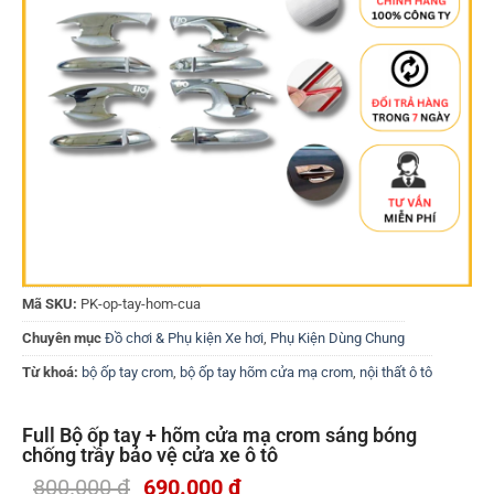
Mã SKU:
PK-op-tay-hom-cua
Chuyên mục
Đồ chơi & Phụ kiện Xe hơi
,
Phụ Kiện Dùng Chung
Từ khoá:
bộ ốp tay crom
,
bộ ốp tay hõm cửa mạ crom
,
nội thất ô tô
Full Bộ ốp tay + hõm cửa mạ crom sáng bóng
chống trầy bảo vệ cửa xe ô tô
800.000
₫
690.000
₫