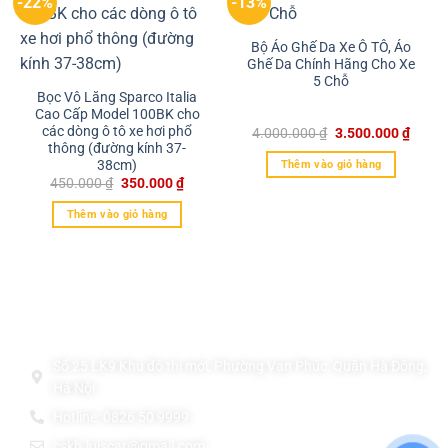
-22%
-13%
Bộ Áo Ghế Da Xe Ô TÔ, Áo
Ghế Da Chính Hãng Cho Xe
5 Chỗ
Bọc Vô Lăng Sparco Italia
Cao Cấp Model 100BK cho
các dòng ô tô xe hơi phổ
4.000.000
₫
3.500.000
₫
thông (đường kính 37-
38cm)
Thêm vào giỏ hàng
450.000
₫
350.000
₫
Thêm vào giỏ hàng
Thông Tin Liên Hệ
THẢM LÓT SÀN Ô TÔ TPE ĐÚC CAO CẤP LUIS CAR
Số 25 LK9 Khu đô thị mới, Phường Vạn Phúc, Quận Hà Đông,
Hà Nội
Hotline: 0826 50 9999
cskh.luiscar@gmail.com