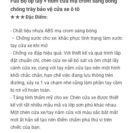
Full Bộ ốp tay + hõm cửa mạ crom sáng bóng
chống trầy bảo vệ cửa xe ô tô
✯ ✯ ✯ Đặc Điểm:
-️ Chất liệu nhựa ABS mạ crom sáng bóng
️ – Chống xước cho xe: khắc phục tình trạng làm xước
tay cửa xe khi mở
️- Chống va đập hiệu quả: Với thiết kế và quá trình lắp
đặt chuẩn chỉ, chén cửa xe sẽ bó sát và ôm chặt lấy
cánh cửa xe, cùng với tay nắm cửa tạo nên một hình
khối chắc chắn, hạn chế việc đang lưu thông trên
đường, xảy ra 1 va chạm nhé cũng làm phần tay cầm
bị rơi vỡ hoàn toàn.
-️ Tăng tính thẩm mỹ cho xe: Chén cửa xe được thiết
kế với rất nhiều mẫu mã và lớp sơn phủ khác nhau.
Một chén cửa xe/tay nắm cửa với màu sắc bắt mắt
mới ắt hẳn sẽ tạo nên điểm chấm phá thú vị trên
chiếc của bạn.