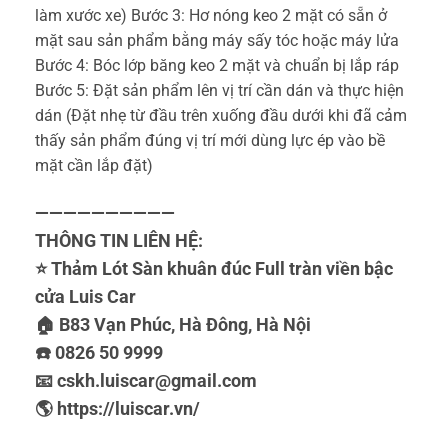
làm xước xe)️ Bước 3: Hơ nóng keo 2 mặt có sẵn ở
mặt sau sản phẩm bằng máy sấy tóc hoặc máy lửa
Bước 4: Bóc lớp băng keo 2 mặt và chuẩn bị lắp ráp
️Bước 5: Đặt sản phẩm lên vị trí cần dán và thực hiện
dán (Đặt nhẹ từ đầu trên xuống đầu dưới khi đã cảm
thấy sản phẩm đúng vị trí mới dùng lực ép vào bề
mặt cần lắp đặt)
——————————
THÔNG TIN LIÊN HỆ:
⭐️ Thảm Lót Sàn khuân đúc Full tràn viền bậc
cửa Luis Car
🏠 B83 Vạn Phúc, Hà Đông, Hà Nội
☎️ 0826 50 9999
📧 cskh.luiscar@gmail.com
🌎 https://luiscar.vn/