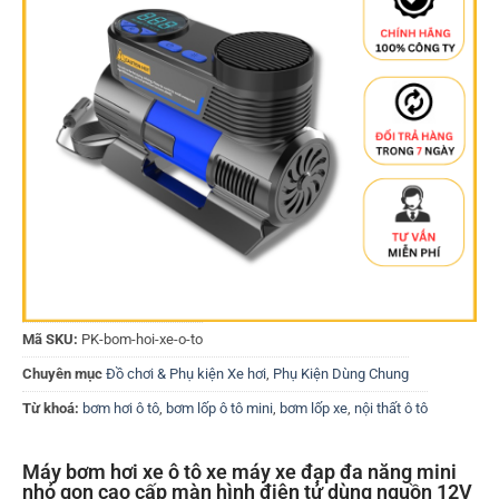
Mã SKU:
PK-bom-hoi-xe-o-to
Chuyên mục
Đồ chơi & Phụ kiện Xe hơi
,
Phụ Kiện Dùng Chung
Từ khoá:
bơm hơi ô tô
,
bơm lốp ô tô mini
,
bơm lốp xe
,
nội thất ô tô
Máy bơm hơi xe ô tô xe máy xe đạp đa năng mini
nhỏ gọn cao cấp màn hình điện tử dùng nguồn 12V