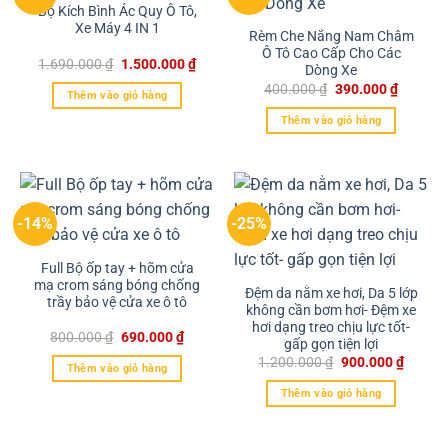
Bộ Kích Bình Ác Quy Ô Tô,
Xe Máy 4 IN 1
Rèm Che Nắng Nam Châm
Ô Tô Cao Cấp Cho Các
1.690.000
₫
1.500.000
₫
Dòng Xe
400.000
₫
390.000
₫
Thêm vào giỏ hàng
Thêm vào giỏ hàng
-14%
-25%
Full Bộ ốp tay + hõm cửa
mạ crom sáng bóng chống
Đệm da nằm xe hơi, Da 5 lớp
trầy bảo vệ cửa xe ô tô
không cần bơm hơi- Đệm xe
hơi dạng treo chịu lực tốt-
800.000
₫
690.000
₫
gấp gọn tiện lợi
1.200.000
₫
900.000
₫
Thêm vào giỏ hàng
Thêm vào giỏ hàng