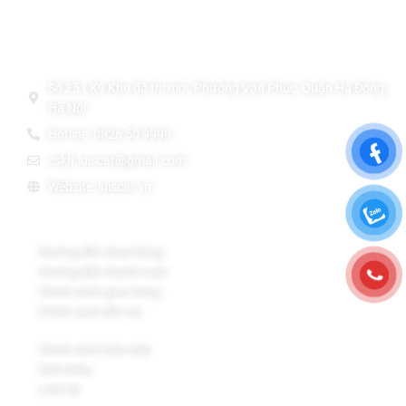
Thông Tin Liên Hệ
THẢM LÓT SÀN Ô TÔ TPE ĐÚC CAO CẤP LUIS CAR
Số 25 LK9 Khu đô thị mới, Phường Vạn Phúc, Quận Hà Đông,
Hà Nội
Hotline: 0826 50 9999
cskh.luiscar@gmail.com
Website: luiscar.vn
Chính sách Bán Hàng
Hướng dẫn mua hàng
Hướng dẫn thanh toán
Chính sách giao hàng
Chính sách đổi trả
Chính sách bảo mật
Giới thiệu
Liên hệ