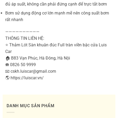
đủ áp suất, không cần phải đứng cạnh để trực tắt bơm
Bơm sử dụng động cơ lớn mạnh mẽ nên công suất bơm
rất nhanh
——————————
THÔNG TIN LIÊN HỆ:
⭐️ Thảm Lót Sàn khuân đúc Full tràn viền bậc cửa Luis
Car
🏠 B83 Vạn Phúc, Hà Đông, Hà Nội
☎️ 0826 50 9999
📧 cskh.luiscar@gmail.com
🌎 https://luiscar.vn/
DANH MỤC SẢN PHẨM