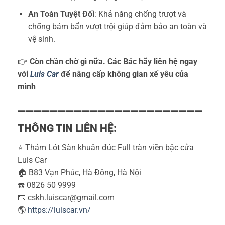
An Toàn Tuyệt Đối
: Khả năng chống trượt và
chống bám bẩn vượt trội giúp đảm bảo an toàn và
vệ sinh.
👉
Còn chần chờ gì nữa. Các Bác hãy liên hệ ngay
với
L
uis
Car
để nâng cấp không gian xế yêu của
mình
———————————————————————
THÔNG TIN LIÊN HỆ:
⭐️ Thảm Lót Sàn khuân đúc Full tràn viền bậc cửa
Luis Car
🏠 B83 Vạn Phúc, Hà Đông, Hà Nội
☎️ 0826 50 9999
📧 cskh.luiscar@gmail.com
🌎
https://luiscar.vn/