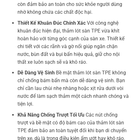
còn đảm bảo an toàn cho sức khỏe người dùng
nhờ không chứa các chất độc hại.
Thiết Kế Khuân Đúc Chính Xác
Với công nghệ
khuân đúc hiện đại, thảm lót sàn TPE vừa khít
hoàn hảo với từng góc cạnh của sàn xe. Thiết kế
chi tiết với các rãnh và gờ nổi giúp ngăn chặn
nước, bùn đất và bụi bẩn hiệu quả, giữ cho nội
thất xe luôn sạch sẽ và khô ráo.
Dễ Dàng Vệ Sinh
Bề mặt thảm lót sàn TPE không
chỉ chống bám bẩn mà còn dễ dàng vệ sinh. Bạn
chỉ cần lau chùi nhẹ nhàng hoặc xịt rửa dưới vòi
nước để làm sạch thảm một cách nhanh chóng và
tiện lợi.
Khả Năng Chống Trượt Tối Ưu
Các nút chống
trượt và bề mặt có độ bám cao của thảm lót sàn
TPE đảm bảo an toàn tuyệt đối khi bạn di chuyển
trên xe, dù là trong điều kiện ẩm ướt hay khô ráo.