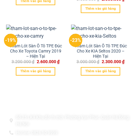
Thêm vào giỏ hàng
Thêm vào giỏ hàng
-19%
-23%
Thảm Lót Sàn Ô Tô TPE Đúc
Thảm Lót Sàn Ô Tô TPE Đúc
Cho Xe Toyota Camry 2019
Cho Xe KIA Seltos 2020 –
– Hiện Tại
Hiện Tại
3.200.000
₫
2.600.000
₫
3.000.000
₫
2.300.000
₫
Thêm vào giỏ hàng
Thêm vào giỏ hàng
Thông Tin Liên Hệ
THẢM LÓT SÀN Ô TÔ TPE ĐÚC CAO CẤP LUIS CAR
Số 25 LK9 Khu đô thị mới, Phường Vạn Phúc, Quận Hà Đông,
Hà Nội
Hotline: 0826 50 9999