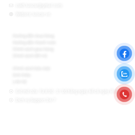
cskh.luiscar@gmail.com
Website: luiscar.vn
Chính sách Bán Hàng
Hướng dẫn mua hàng
Hướng dẫn thanh toán
Chính sách giao hàng
Chính sách đổi trả
Chính sách bảo mật
Giới thiệu
Liên hệ
Giờ mở cửa: Từ 8:00 - 21:00 hằng ngày, kể cả ngày lễ và CN.
Dịch vụ Support 24/7