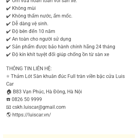
✔️ Ôm vừa hoàn toàn với sàn xe.
✔️ Không mùi
✔️ Không thấm nước, ẩm mốc.
✔️ Dễ dàng vệ sinh.
✔️ Độ bên đến 10 năm
✔️ An toàn cho người sử dụng
✔️ Sản phẩm được bảo hành chính hãng 24 tháng
✔️ Độ kín khít tuyệt đối giúp chống ồn từ sàn xe
THÔNG TIN LIÊN HỆ:
⭐️ Thảm Lót Sàn khuân đúc Full tràn viền bậc cửa Luis
Car
🏠 B83 Vạn Phúc, Hà Đông, Hà Nội
☎️ 0826 50 9999
📧 cskh.luiscar@gmail.com
🌎 https://luiscar.vn/