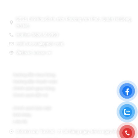
Thông Tin Liên Hệ
THẢM LÓT SÀN Ô TÔ TPE ĐÚC CAO CẤP LUIS CAR
Số 25 LK9 Khu đô thị mới, Phường Vạn Phúc, Quận Hà Đông,
Hà Nội
Hotline: 0826 50 9999
cskh.luiscar@gmail.com
Website: luiscar.vn
Chính sách Bán Hàng
Hướng dẫn mua hàng
Hướng dẫn thanh toán
Chính sách giao hàng
Chính sách đổi trả
Chính sách bảo mật
Giới thiệu
Liên hệ
Giờ mở cửa: Từ 8:00 - 21:00 hằng ngày, kể cả ngày lễ và CN.