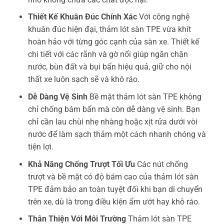
Thiết Kế Khuân Đúc Chính Xác
Với công nghệ
khuân đúc hiện đại, thảm lót sàn TPE vừa khít
hoàn hảo với từng góc cạnh của sàn xe. Thiết kế
chi tiết với các rãnh và gờ nổi giúp ngăn chặn
nước, bùn đất và bụi bẩn hiệu quả, giữ cho nội
thất xe luôn sạch sẽ và khô ráo.
Dễ Dàng Vệ Sinh
Bề mặt thảm lót sàn TPE không
chỉ chống bám bẩn mà còn dễ dàng vệ sinh. Bạn
chỉ cần lau chùi nhẹ nhàng hoặc xịt rửa dưới vòi
nước để làm sạch thảm một cách nhanh chóng và
tiện lợi.
Khả Năng Chống Trượt Tối Ưu
Các nút chống
trượt và bề mặt có độ bám cao của thảm lót sàn
TPE đảm bảo an toàn tuyệt đối khi bạn di chuyển
trên xe, dù là trong điều kiện ẩm ướt hay khô ráo.
Thân Thiện Với Môi Trường
Thảm lót sàn TPE