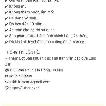
✔️ Ôm vừa hoàn toàn với sàn xe.
✔️ Không mùi
✔️ Không thấm nước, ẩm mốc.
✔️ Dễ dàng vệ sinh.
✔️ Độ bên đến 10 năm
✔️ An toàn cho người sử dụng
✔️ Sản phẩm được bảo hành chính hãng 24 tháng
✔️ Độ kín khít tuyệt đối giúp chống ồn từ sàn xe
THÔNG TIN LIÊN HỆ:
⭐️ Thảm Lót Sàn khuân đúc Full tràn viền bậc cửa Luis
Car
🏠 B83 Vạn Phúc, Hà Đông, Hà Nội
☎️ 0826 50 9999
📧 cskh.luiscar@gmail.com
🌎 https://luiscar.vn/