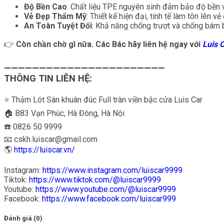
Độ Bền Cao
: Chất liệu TPE nguyên sinh đảm bảo độ bền v
Vẻ Đẹp Thẩm Mỹ
: Thiết kế hiện đại, tinh tế làm tôn lên v
An Toàn Tuyệt Đối
: Khả năng chống trượt và chống bám b
👉
Còn chần chờ gì nữa. Các Bác hãy liên hệ ngay với
L
uis
———————————————————————
THÔNG TIN LIÊN HỆ:
⭐️ Thảm Lót Sàn khuân đúc Full tràn viền bậc cửa Luis Car
🏠 B83 Vạn Phúc, Hà Đông, Hà Nội
☎️ 0826 50 9999
📧 cskh.luiscar@gmail.com
🌎
https://luiscar.vn/
Instagram:
https://www.instagram.com/luiscar9999
Tiktok:
https://www.tiktok.com/@luiscar9999
Youtube:
https://www.youtube.com/@luiscar9999
Facebook:
https://www.facebook.com/luiscar999
Đánh giá (0)