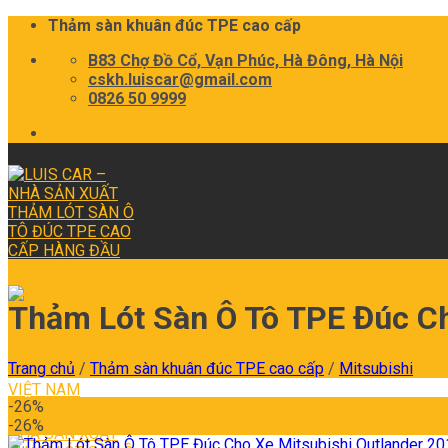
Thảm sàn khuân đúc TPE cao cấp
B83 Chợ Đồ Cổ, Vạn Phúc, Hà Đông, Hà Nội
cskh.luiscar@gmail.com
0826 50 9999
Thảm Lót Sàn Ô Tô TPE Đúc Ch
Trang chủ
/
Thảm sàn khuân đúc TPE cao cấp
/
Mitsubishi
-26%
-26%