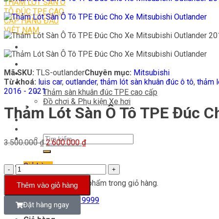
Trang chủ
Mã SKU:
TLS-outlander
Chuyên mục:
Mitsubishi
Về Luis car
Từ khoá:
luis car
,
outlander
,
thảm lót sàn khuân đúc ô tô
,
thảm l
Sản phẩm
2016 - 2021
Thảm sàn khuân đúc TPE cao cấp
Đồ chơi & Phụ kiện Xe hơi
Thảm Lót Sàn Ô Tô TPE Đúc Ch
Video
Tin tức
Liên hệ
3.500.000
₫
2.600.000
₫
Giỏ hàng
Chưa có sản phẩm trong giỏ hàng.
Thêm vào giỏ hàng
Hotline: 0826 50 9999
Đặt hàng ngay