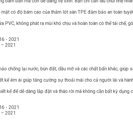
g bám bẩn mà còn dễ dàng vệ sinh. Bạn chỉ cần lau chùi nhẹ nhàn
ề mặt có độ bám cao của thảm lót sàn TPE đảm bảo an toàn tuyệt
 PVC, không phát ra mùi khó chịu và hoàn toàn có thể tái chế, g
 – 2021
hảo chống lại nước, bùn đất, dầu mỡ và các chất bẩn khác, giúp s
t kế êm ái giúp tăng cường sự thoải mái cho cả người lái và hàn
ết kế để dễ dàng lắp đặt và tháo rời mà không cần bất kỳ dụng c
 – 2021