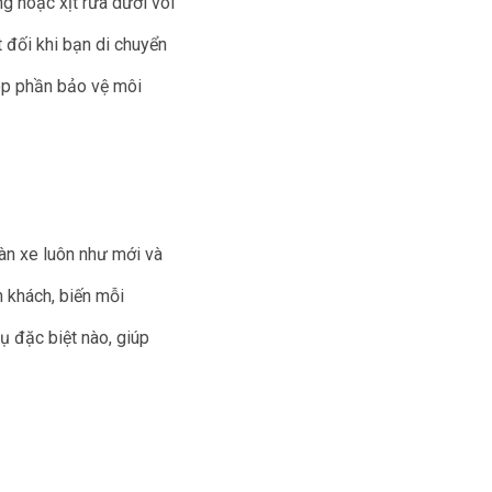
g hoặc xịt rửa dưới vòi
 đối khi bạn di chuyển
óp phần bảo vệ môi
àn xe luôn như mới và
h khách, biến mỗi
ụ đặc biệt nào, giúp