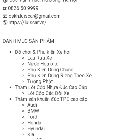
☎️ 0826 50 9999
📧 cskh.luiscar@gmail.com
🌎 https://luiscar.vn/
DANH MỤC SẢN PHẨM
Đồ chơi & Phụ kiện Xe hơi
Lau Rửa Xe
Nước Hoa ô tô
Phụ Kiện Dùng Chung
Phụ Kiện Dùng Riêng Theo Xe
Tượng Phật
Thảm Lót Cốp Nhựa Đúc Cao Cấp
Lót Cốp Các Đời Xe
Thảm sàn khuân đúc TPE cao cấp
Audi
BMW
Ford
Honda
Hyundai
Kia