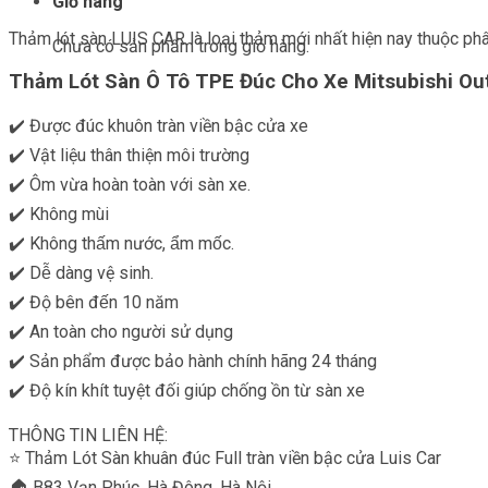
Giỏ hàng
Thảm lót sàn LUIS CAR là loại thảm mới nhất hiện nay thuộc p
Chưa có sản phẩm trong giỏ hàng.
Thảm Lót Sàn Ô Tô TPE Đúc Cho Xe Mitsubishi Ou
✔️ Được đúc khuôn tràn viền bậc cửa xe
✔️ Vật liệu thân thiện môi trường
✔️ Ôm vừa hoàn toàn với sàn xe.
✔️ Không mùi
✔️ Không thấm nước, ẩm mốc.
✔️ Dễ dàng vệ sinh.
✔️ Độ bên đến 10 năm
✔️ An toàn cho người sử dụng
✔️ Sản phẩm được bảo hành chính hãng 24 tháng
✔️ Độ kín khít tuyệt đối giúp chống ồn từ sàn xe
THÔNG TIN LIÊN HỆ:
⭐️ Thảm Lót Sàn khuân đúc Full tràn viền bậc cửa Luis Car
🏠 B83 Vạn Phúc, Hà Đông, Hà Nội