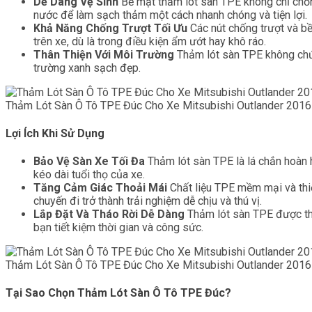
Dễ Dàng Vệ Sinh
Bề mặt thảm lót sàn TPE không chỉ chốn
nước để làm sạch thảm một cách nhanh chóng và tiện lợi.
Khả Năng Chống Trượt Tối Ưu
Các nút chống trượt và b
trên xe, dù là trong điều kiện ẩm ướt hay khô ráo.
Thân Thiện Với Môi Trường
Thảm lót sàn TPE không chứa
trường xanh sạch đẹp.
Thảm Lót Sàn Ô Tô TPE Đúc Cho Xe Mitsubishi Outlander 2016
Lợi Ích Khi Sử Dụng
Bảo Vệ Sàn Xe Tối Đa
Thảm lót sàn TPE là lá chắn hoàn 
kéo dài tuổi thọ của xe.
Tăng Cảm Giác Thoải Mái
Chất liệu TPE mềm mại và thiế
chuyến đi trở thành trải nghiệm dễ chịu và thú vị.
Lắp Đặt Và Tháo Rời Dễ Dàng
Thảm lót sàn TPE được thi
bạn tiết kiệm thời gian và công sức.
Thảm Lót Sàn Ô Tô TPE Đúc Cho Xe Mitsubishi Outlander 2016
Tại Sao Chọn Thảm Lót Sàn Ô Tô TPE Đúc?