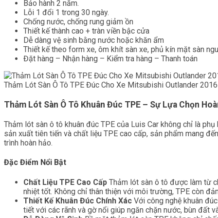
Bảo hành 2 năm.
Lỗi 1 đổi 1 trong 30 ngày.
Chống nước, chống rung giảm ồn
Thiết kế thành cao + tràn viền bậc cửa
Dễ dàng vệ sinh bằng nước hoặc khăn ẩm
Thiết kế theo form xe, ôm khít sàn xe, phủ kín mặt sàn ng
Đặt hàng – Nhận hàng – Kiểm tra hàng – Thanh toán
Thảm Lót Sàn Ô Tô TPE Đúc Cho Xe Mitsubishi Outlander 2016
Thảm Lót Sàn Ô Tô Khuân Đúc TPE – Sự Lựa Chọn Hoà
Thảm lót sàn ô tô khuân đúc TPE của Luis Car không chỉ là phụ 
sản xuất tiên tiến và chất liệu TPE cao cấp, sản phẩm mang đến
trình hoàn hảo.
Đặc Điểm Nổi Bật
Chất Liệu TPE Cao Cấp
Thảm lót sàn ô tô được làm từ ch
nhiệt tốt. Không chỉ thân thiện với môi trường, TPE còn 
Thiết Kế Khuân Đúc Chính Xác
Với công nghệ khuân đúc h
tiết với các rãnh và gờ nổi giúp ngăn chặn nước, bùn đất và