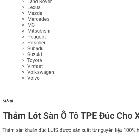
Land Rover
Lexus
Mazda
Mercedes
MG
Mitsubishi
Peugeot
Poscher
Subadu
Suzuki
Toyota
Vinfast
Volkswagen
Volvo
Mô tả
Thảm Lót Sàn Ô Tô TPE Đúc Cho X
Thảm sàn khuân đúc LUIS được sản xuất từ nguyên liệu 100% hạ