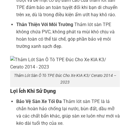
trượt và bề mặt có độ bám cao của thảm lót sàn
TPE đảm bảo an toàn tuyệt đối khi bạn di chuyển
trên xe, dù là trong điều kiện ẩm ướt hay khô ráo.
Thân Thiện Với Môi Trường
Thảm lót sàn TPE
không chứa PVC, không phát ra mùi khó chịu và
hoàn toàn có thể tái chế, góp phần bảo vệ môi
trường xanh sạch đẹp.
Thảm Lót Sàn Ô Tô TPE Đúc Cho Xe KIA K3/ Cerato 2014 –
2023
Lợi Ích Khi Sử Dụng
Bảo Vệ Sàn Xe Tối Đa
Thảm lót sàn TPE là lá
chắn hoàn hảo chống lại nước, bùn đất, dầu mỡ
và các chất bẩn khác, giúp sàn xe luôn như mới và
kéo dài tuổi thọ của xe.