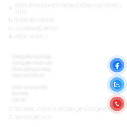
Số 25 LK9 Khu đô thị mới, Phường Vạn Phúc, Quận Hà Đông,
Hà Nội
Hotline: 0826 50 9999
cskh.luiscar@gmail.com
Website: luiscar.vn
Chính sách Bán Hàng
Hướng dẫn mua hàng
Hướng dẫn thanh toán
Chính sách giao hàng
Chính sách đổi trả
Chính sách bảo mật
Giới thiệu
Liên hệ
Giờ mở cửa: Từ 8:00 - 21:00 hằng ngày, kể cả ngày lễ và CN.
Dịch vụ Support 24/7