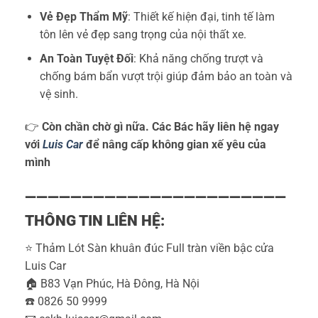
Vẻ Đẹp Thẩm Mỹ
: Thiết kế hiện đại, tinh tế làm
tôn lên vẻ đẹp sang trọng của nội thất xe.
An Toàn Tuyệt Đối
: Khả năng chống trượt và
chống bám bẩn vượt trội giúp đảm bảo an toàn và
vệ sinh.
👉
Còn chần chờ gì nữa. Các Bác hãy liên hệ ngay
với
L
uis
Car
để nâng cấp không gian xế yêu của
mình
———————————————————————
THÔNG TIN LIÊN HỆ:
⭐️ Thảm Lót Sàn khuân đúc Full tràn viền bậc cửa
Luis Car
🏠 B83 Vạn Phúc, Hà Đông, Hà Nội
☎️ 0826 50 9999