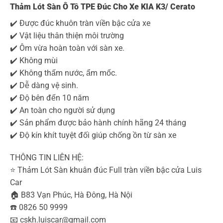
Thảm Lót Sàn Ô Tô TPE Đúc Cho Xe KIA K3/ Cerato
✔️ Được đúc khuôn tràn viền bậc cửa xe
✔️ Vật liệu thân thiện môi trường
✔️ Ôm vừa hoàn toàn với sàn xe.
✔️ Không mùi
✔️ Không thấm nước, ẩm mốc.
✔️ Dễ dàng vệ sinh.
✔️ Độ bên đến 10 năm
✔️ An toàn cho người sử dụng
✔️ Sản phẩm được bảo hành chính hãng 24 tháng
✔️ Độ kín khít tuyệt đối giúp chống ồn từ sàn xe
THÔNG TIN LIÊN HỆ:
⭐️ Thảm Lót Sàn khuân đúc Full tràn viền bậc cửa Luis
Car
🏠 B83 Vạn Phúc, Hà Đông, Hà Nội
☎️ 0826 50 9999
📧 cskh.luiscar@gmail.com