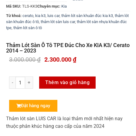
Mã SKU:
TLS-KK3
Chuyên mục:
Kia
Từ khoá:
cerato
,
kia k3
,
luis car
,
thảm lót sàn khuân đúc kia k3
,
thảm lót
sàn khuân đúc ô tô
,
thảm lót sàn luis car
,
thảm lót sàn nhựa khuân đúc
tpe
,
thảm lót sàn ô tô
Thảm Lót Sàn Ô Tô TPE Đúc Cho Xe KIA K3/ Cerato
2014 – 2023
3.000.000
₫
2.300.000
₫
Thêm vào giỏ hàng
Đặt hàng ngay
Thảm lót sàn LUIS CAR là loại thảm mới nhất hiện nay
thuộc phân khúc hàng cao cấp của năm 2024