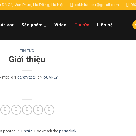
 Đồ Cổ, Vạn Phúc, Hà Đông, Hà Nội
cskh.luiscar@gmail.com
08
uis car
Sản phẩm
Video
Tin tức
Liên hệ
TIN TỨC
Giới thiệu
OSTED ON
05/07/2024
BY
QUANLY
as posted in
Tin tức
. Bookmark the
permalink
.